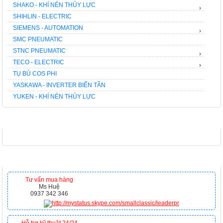
SHAKO - KHÍ NÉN THỦY LỰC
›
SHIHLIN - ELECTRIC
SIEMENS - AUTOMATION
›
SMC PNEUMATIC
STNC PNEUMATIC
›
TECO - ELECTRIC
›
TỤ BÙ COS PHI
YASKAWA - INVERTER BIẾN TẦN
YUKEN - KHÍ NÉN THỦY LỰC
FACEBOOK
HỖ TRỢ TRỰC TUYẾN
Tư vấn mua hàng
Ms Huệ
0937 342 346