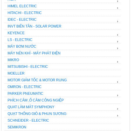
›
HIMEL ELECTRIC
›
HITACHI - ELECTRIC
IDEC - ELECTRIC
›
INVT BIẾN TẦN - SOLAR POWER
KEYENCE
›
LS - ELECTRIC
›
MÁY BƠM NƯỚC
›
MÁY NÉN KHÍ - MÁY PHÁT ĐIỆN
MIKRO
›
MITSUBISHI - ELECTRIC
MOELLER
MOTOR GIẢM TỐC & MOTOR RUNG
›
OMRON - ELECTRIC
PARKER PNEUMATIC
›
PHÍCH CẮM ,Ổ CẮM CÔNG NGIỆP
QUAT LÀM MÁT SYMPHONY
›
QUẠT THÔNG GIÓ & PHUN SƯƠNG
›
SCHNEIDER - ELECTRIC
SEMIKRON