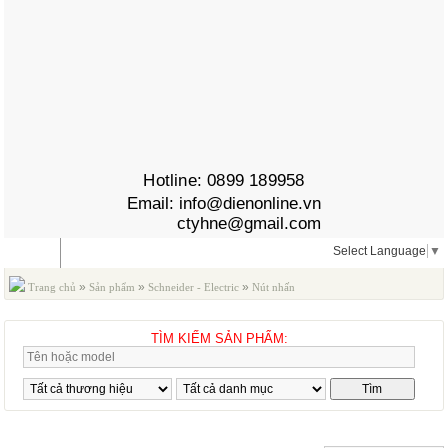
Hotline:
0899 189958
Email:
info@dienonline.vn
ctyhne@gmail.com
Select Language
▼
MENU
»
»
»
Trang chủ
Sản phẩm
Schneider - Electric
Nút nhấn
-Đèn báo -Công tắc xoay
TÌM KIẾM SẢN PHẨM:
NÚT NHẤN -ĐÈN BÁO -CÔNG TẮC XOAY