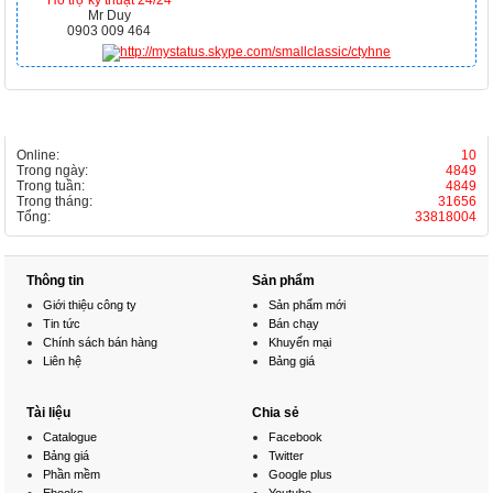
Hỗ trợ kỹ thuật 24/24
Mr Duy
0903 009 464
THỐNG KÊ
Online:
10
Trong ngày:
4849
Trong tuần:
4849
Trong tháng:
31656
Tổng:
33818004
Thông tin
Sản phẩm
Giới thiệu công ty
Sản phẩm mới
Tin tức
Bán chạy
Chính sách bán hàng
Khuyến mại
Liên hệ
Bảng giá
Tài liệu
Chia sẻ
Catalogue
Facebook
Bảng giá
Twitter
Phần mềm
Google plus