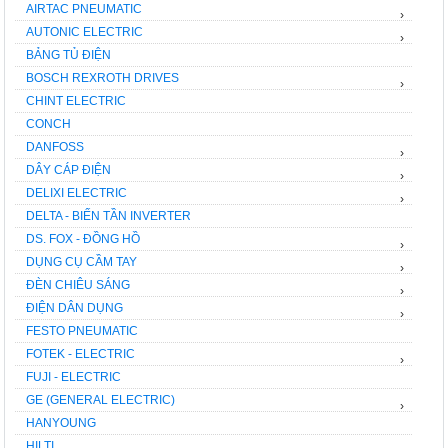
AIRTAC PNEUMATIC
›
AUTONIC ELECTRIC
›
BẢNG TỦ ĐIỆN
BOSCH REXROTH DRIVES
›
CHINT ELECTRIC
CONCH
DANFOSS
›
DÂY CÁP ĐIỆN
›
DELIXI ELECTRIC
›
DELTA - BIẾN TẦN INVERTER
DS. FOX - ĐỒNG HỒ
›
DỤNG CỤ CẦM TAY
›
ĐÈN CHIÊU SÁNG
›
ĐIỆN DÂN DỤNG
›
FESTO PNEUMATIC
FOTEK - ELECTRIC
›
FUJI - ELECTRIC
GE (GENERAL ELECTRIC)
›
HANYOUNG
HILTI