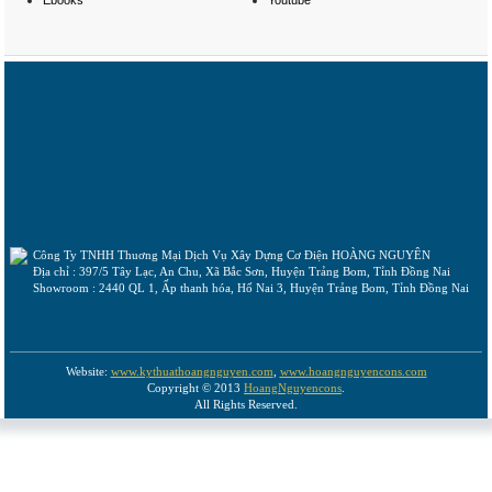
Ebooks
Youtube
Công Ty TNHH Thuơng Mại Dịch Vụ Xây Dựng Cơ Điện HOÀNG NGUYÊN
Địa chỉ : 397/5 Tây Lạc, An Chu, Xã Bắc Sơn, Huyện Trảng Bom, Tỉnh Đồng Nai
Showroom : 2440 QL 1, Ấp thanh hóa, Hố Nai 3, Huyện Trảng Bom, Tỉnh Đồng Nai
Website:
www.kythuathoangnguyen.com
,
www.hoangnguyencons.com
Copyright © 2013
HoangNguyencons
.
All Rights Reserved.