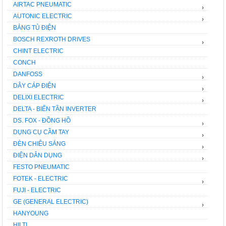
AIRTAC PNEUMATIC
›
AUTONIC ELECTRIC
›
BẢNG TỦ ĐIỆN
BOSCH REXROTH DRIVES
›
CHINT ELECTRIC
CONCH
DANFOSS
›
DÂY CÁP ĐIỆN
›
DELIXI ELECTRIC
›
DELTA - BIẾN TẦN INVERTER
DS. FOX - ĐỒNG HỒ
›
DỤNG CỤ CẦM TAY
›
ĐÈN CHIÊU SÁNG
›
ĐIỆN DÂN DỤNG
›
FESTO PNEUMATIC
FOTEK - ELECTRIC
›
FUJI - ELECTRIC
GE (GENERAL ELECTRIC)
›
HANYOUNG
HILTI