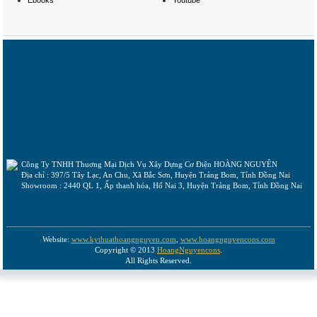
Ebooks
Youtube
Công Ty TNHH Thuơng Mại Dịch Vụ Xây Dựng Cơ Điện HOÀNG NGUYÊN
Địa chỉ : 397/5 Tây Lạc, An Chu, Xã Bắc Sơn, Huyện Trảng Bom, Tỉnh Đồng Nai
Showroom : 2440 QL 1, Ấp thanh hóa, Hố Nai 3, Huyện Trảng Bom, Tỉnh Đồng Nai
Website:
www.kythuathoangnguyen.com
,
www.hoangnguyencons.com
Copyright © 2013
HoangNguyencons
.
All Rights Reserved.