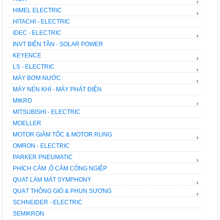
›
HIMEL ELECTRIC
›
HITACHI - ELECTRIC
IDEC - ELECTRIC
›
INVT BIẾN TẦN - SOLAR POWER
KEYENCE
›
LS - ELECTRIC
›
MÁY BƠM NƯỚC
›
MÁY NÉN KHÍ - MÁY PHÁT ĐIỆN
MIKRO
›
MITSUBISHI - ELECTRIC
MOELLER
MOTOR GIẢM TỐC & MOTOR RUNG
›
OMRON - ELECTRIC
PARKER PNEUMATIC
›
PHÍCH CẮM ,Ổ CẮM CÔNG NGIỆP
QUAT LÀM MÁT SYMPHONY
›
QUẠT THÔNG GIÓ & PHUN SƯƠNG
›
SCHNEIDER - ELECTRIC
SEMIKRON