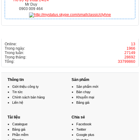
Hỗ trợ kỹ thuật 24/24
Mr Duy
0903 009 464
THỐNG KÊ
Online:
13
Trong ngày:
1966
Trong tuần:
27149
Trong tháng:
28692
Tổng:
33799860
Thông tin
Sản phẩm
Giới thiệu công ty
Sản phẩm mới
Tin tức
Bán chạy
Chính sách bán hàng
Khuyến mại
Liên hệ
Bảng giá
Tài liệu
Chia sẻ
Catalogue
Facebook
Bảng giá
Twitter
Phần mềm
Google plus