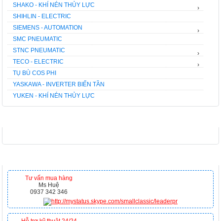
SHAKO - KHÍ NÉN THỦY LỰC
›
SHIHLIN - ELECTRIC
SIEMENS - AUTOMATION
›
SMC PNEUMATIC
STNC PNEUMATIC
›
TECO - ELECTRIC
›
TỤ BÙ COS PHI
YASKAWA - INVERTER BIẾN TẦN
YUKEN - KHÍ NÉN THỦY LỰC
FACEBOOK
HỖ TRỢ TRỰC TUYẾN
Tư vấn mua hàng
Ms Huệ
0937 342 346