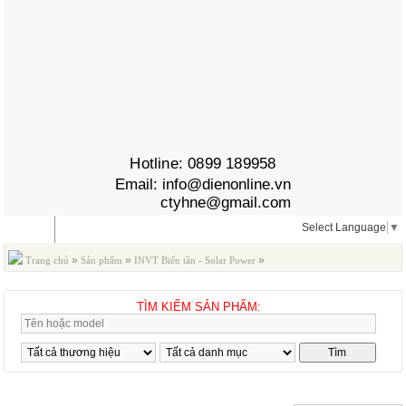
Hotline:
0899 189958
Email:
info@dienonline.vn
ctyhne@gmail.com
Select Language
▼
MENU
»
»
»
Trang chủ
Sản phẩm
INVT Biến tần - Solar Power
Biến tần trung thế INVT
TÌM KIẾM SẢN PHẨM:
BIẾN TẦN TRUNG THẾ INVT